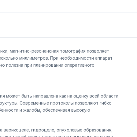
ики, магнитно-резонансная томография позволяет
несколько миллиметров. При необходимости аппарат
о полезна при планировании оперативного
а
ия может быть направлена как на оценку всей области,
труктуры. Современные протоколы позволяют гибко
енности и жалобы, обеспечивая высокую
а варикоцеле, гидроцеле, опухолевые образования,
ание тканей яичка, придатков и семенного канатика