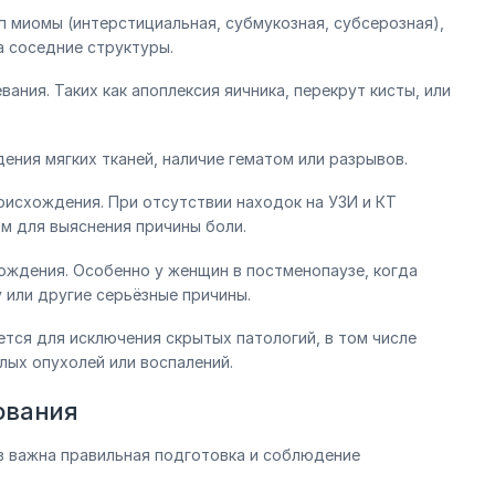
п миомы (интерстициальная, субмукозная, субсерозная),
а соседние структуры.
ания. Таких как апоплексия яичника, перекрут кисты, или
ения мягких тканей, наличие гематом или разрывов.
исхождения. При отсутствии находок на УЗИ и КТ
 для выяснения причины боли.
ождения. Особенно у женщин в постменопаузе, когда
или другие серьёзные причины.
ется для исключения скрытых патологий, в том числе
лых опухолей или воспалений.
ования
в важна правильная подготовка и соблюдение