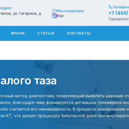
Телефон
Адрес
Мессенджеры
+7 (495
 Чехов, ул. Гагарина, д.
Max
7
Перезвонит
ВРАЧИ
СТАТЬИ
КОНТАКТЫ
алого таза
точный метод диагностики, позволяющий выявлять широкий сп
иоволн, благодаря чему формируется детальное трехмерное из
ба считается его неинвазивность. В процессе сканирования 
 или КТ, что делает процедуру безопасной даже при многократ