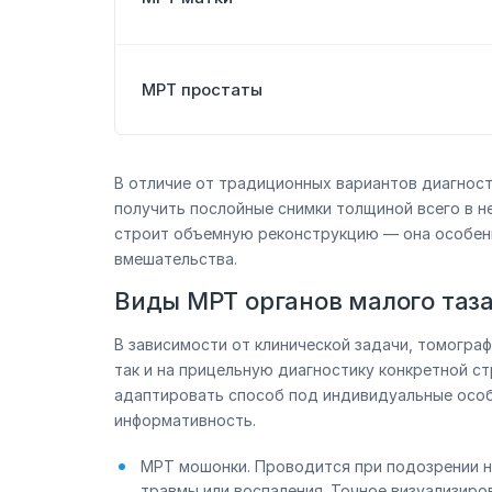
МРТ простаты
В отличие от традиционных вариантов диагност
получить послойные снимки толщиной всего в 
строит объемную реконструкцию — она особенн
вмешательства.
Виды МРТ органов малого таз
В зависимости от клинической задачи, томограф
так и на прицельную диагностику конкретной с
адаптировать способ под индивидуальные особ
информативность.
МРТ мошонки. Проводится при подозрении н
травмы или воспаления. Точное визуализиров