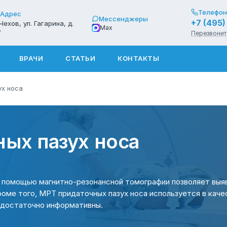
Телефон
Адрес
Мессенджеры
+7 (495
 Чехов, ул. Гагарина, д.
Max
7
Перезвонит
ВРАЧИ
СТАТЬИ
КОНТАКТЫ
ух носа
ых пазух носа
с помощью магнитно-резонансной томографии позволяет выяв
роме того, МРТ придаточных пазух носа используется в кач
недостаточно информативны.