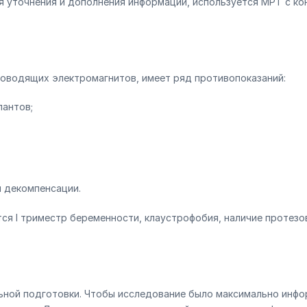
ля уточнения и дополнения информации, используется МРТ с к
роводящих электромагнитов, имеет ряд противопоказаний:
лантов;
и декомпенсации.
ся I триместр беременности, клаустрофобия, наличие протезо
ной подготовки. Чтобы исследование было максимально инфор