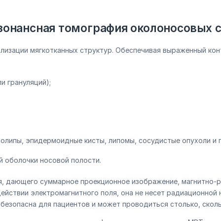
зонансная томография околоносовых 
уализации мягкотканных структур. Обеспечивая выраженный к
и грануляций);
липы, эпидермоидные кисты, липомы, сосудистые опухоли и п
й оболочки носовой полости.
ия, дающего суммарное проекционное изображение, магнитно-
ействии электромагнитного поля, она не несет радиационной н
безопасна для пациентов и может проводиться столько, сколь