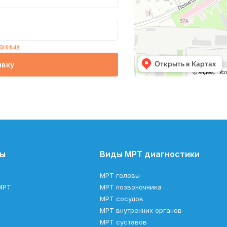
анных
явку
лы
Виды МРТ диагностики
МРТ головы
МРТ
МРТ позвоночника
МРТ сосудов
МРТ внутренних органов
МРТ суставов