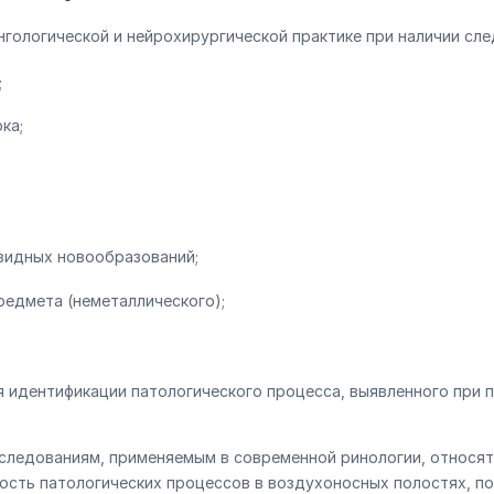
нгологической и нейрохирургической практике при наличии сл
;
ка;
евидных новообразований;
редмета (неметаллического);
я идентификации патологического процесса, выявленного при 
следованиям, применяемым в современной ринологии, относят
ость патологических процессов в воздухоносных полостях, п