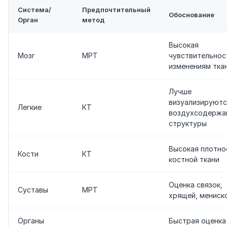
Система/
Предпочтительный
Обоснование
Орган
метод
Высокая
Мозг
МРТ
чувствительнос
изменениям тка
Лучше
визуализируютс
Легкие
КТ
воздухсодержа
структуры
Высокая плотно
Кости
КТ
костной ткани
Оценка связок,
Суставы
МРТ
хрящей, мениск
Органы
Быстрая оценка