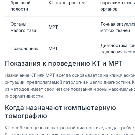
брюшной
КТ с контрастом
паренхиматозн
полости
органов
Органы
Точная визуали
МРТ
малого таза
мягких тканей
Диагностика гр
Позвоночник
МРТ
сдавления нерв
Показания к проведению КТ и МРТ
Назначение КТ или МРТ всегда основывается на клиническо
ситуации, предполагаемой патологии и целях диагностики. 
из методов имеет свои четкие показания и зоны максимальн
информативности.
Когда назначают компьютерную
томографию
КТ особенно ценна в экстренной диагностике, когда требуе
быстро оценить анатомию и выявить жизненно опасные изме