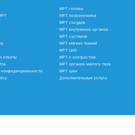
МРТ головы
МРТ
МРТ позвоночника
МРТ сосудов
МРТ внутренних органов
МРТ суставов
ты
МРТ мягких тканей
МРТ ЦНС
и ответы
МРТ с контрастом
йта
МРТ органов малого таза
 конфиденциальности
МРТ шеи
licy
Дополнительные услуги